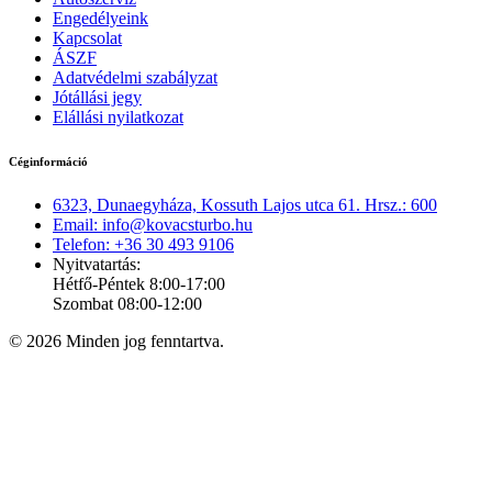
Engedélyeink
Kapcsolat
ÁSZF
Adatvédelmi szabályzat
Jótállási jegy
Elállási nyilatkozat
Céginformáció
6323, Dunaegyháza, Kossuth Lajos utca 61. Hrsz.: 600
Email: info@kovacsturbo.hu
Telefon: +36 30 493 9106
Nyitvatartás:
Hétfő-Péntek 8:00-17:00
Szombat 08:00-12:00
© 2026 Minden jog fenntartva.