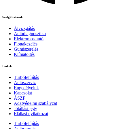
Szolgáltatások
Átvizsgálás
Autódiagnosztika
Elektromos autó
Flottakezelés
Gumiszerelés
Klímatöltés
Linkek
Turbófelújítás
Autószerviz
Engedélyeink
Kapcsolat
ÁSZF
Adatvédelmi szabályzat
Jótállási jegy
Elállási nyilatkozat
Turbófelújítás
Autószerviz