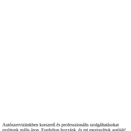
Autószervizünkben korszerű és professzionális szolgáltatásokat
nyújtunk reális áron. Forduljon hozzánk, és mi megjavítjuk autóját!