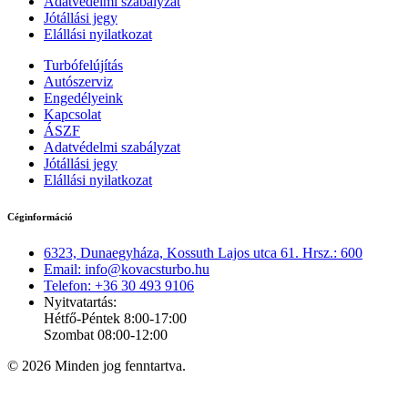
Adatvédelmi szabályzat
Jótállási jegy
Elállási nyilatkozat
Turbófelújítás
Autószerviz
Engedélyeink
Kapcsolat
ÁSZF
Adatvédelmi szabályzat
Jótállási jegy
Elállási nyilatkozat
Céginformáció
6323, Dunaegyháza, Kossuth Lajos utca 61. Hrsz.: 600
Email: info@kovacsturbo.hu
Telefon: +36 30 493 9106
Nyitvatartás:
Hétfő-Péntek 8:00-17:00
Szombat 08:00-12:00
© 2026 Minden jog fenntartva.