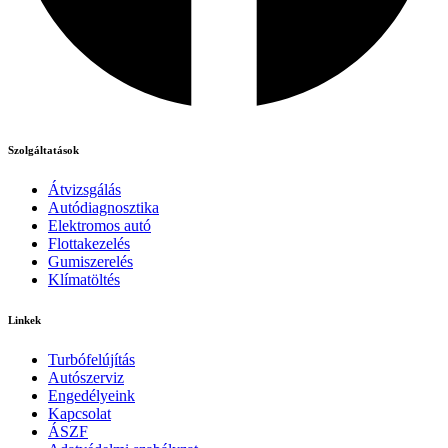
Szolgáltatások
Átvizsgálás
Autódiagnosztika
Elektromos autó
Flottakezelés
Gumiszerelés
Klímatöltés
Linkek
Turbófelújítás
Autószerviz
Engedélyeink
Kapcsolat
ÁSZF