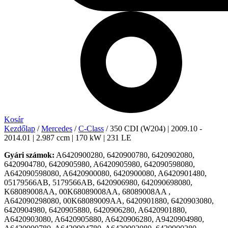
Kosár
Kezdőlap
/
Mercedes
/
C-Class
/ 350 CDI (W204) | 2009.10 -
2014.01 | 2.987 ccm | 170 kW | 231 LE
Gyári számok:
A6420900280, 6420900780, 6420902080,
6420904780, 6420905980, A6420905980, 642090598080,
A642090598080, A6420900080, 6420900080, A6420901480,
05179566AB, 5179566AB, 6420906980, 642090698080,
K68089008AA, 00K68089008AA, 68089008AA ,
A642090298080, 00K68089009AA, 6420901880, 6420903080,
6420904980, 6420905880, 6420906280, A6420901880,
A6420903080, A6420905880, A6420906280, A9420904980,