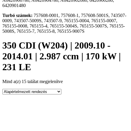
A6420900780, A6420904780, A6420902080, 6420900280,
6420901480
Turbó számok:
757608-0001, 757608-1, 757608-5001S, 743507-
0009, 743507-5009S, 743507-9, 765155-0004, 765155-0007,
765155-0008, 765155-4, 765155-5004S, 765155-5007S, 765155-
5008S, 765155-7, 765155-8, 765155-9007S
350 CDI (W204) | 2009.10 -
2014.01 | 2.987 ccm | 170 kW |
231 LE
Mind a(z) 15 találat megjelenítve