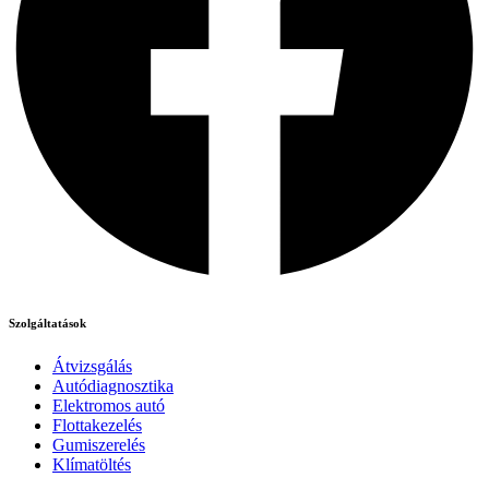
Szolgáltatások
Átvizsgálás
Autódiagnosztika
Elektromos autó
Flottakezelés
Gumiszerelés
Klímatöltés