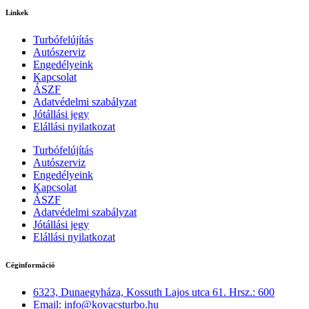
Linkek
Turbófelújítás
Autószerviz
Engedélyeink
Kapcsolat
ÁSZF
Adatvédelmi szabályzat
Jótállási jegy
Elállási nyilatkozat
Turbófelújítás
Autószerviz
Engedélyeink
Kapcsolat
ÁSZF
Adatvédelmi szabályzat
Jótállási jegy
Elállási nyilatkozat
Céginformáció
6323, Dunaegyháza, Kossuth Lajos utca 61. Hrsz.: 600
Email: info@kovacsturbo.hu