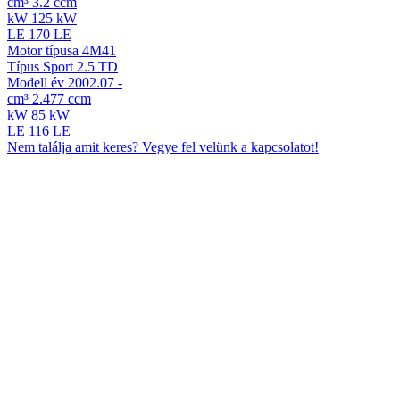
cm³
3.2 ccm
kW
125 kW
LE
170 LE
Motor típusa
4M41
Típus
Sport 2.5 TD
Modell év
2002.07 -
cm³
2.477 ccm
kW
85 kW
LE
116 LE
Nem találja amit keres? Vegye fel velünk a kapcsolatot!