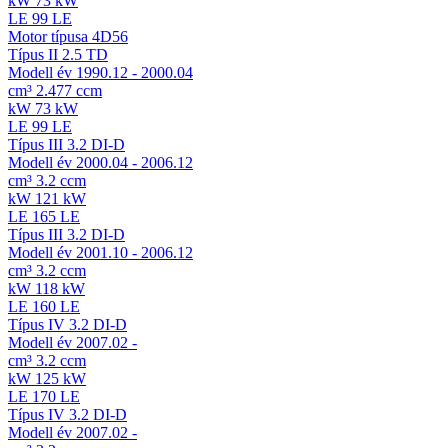
kW
73 kW
LE
99 LE
Motor típusa
4D56
Típus
II 2.5 TD
Modell év
1990.12 - 2000.04
cm³
2.477 ccm
kW
73 kW
LE
99 LE
Típus
III 3.2 DI-D
Modell év
2000.04 - 2006.12
cm³
3.2 ccm
kW
121 kW
LE
165 LE
Típus
III 3.2 DI-D
Modell év
2001.10 - 2006.12
cm³
3.2 ccm
kW
118 kW
LE
160 LE
Típus
IV 3.2 DI-D
Modell év
2007.02 -
cm³
3.2 ccm
kW
125 kW
LE
170 LE
Típus
IV 3.2 DI-D
Modell év
2007.02 -