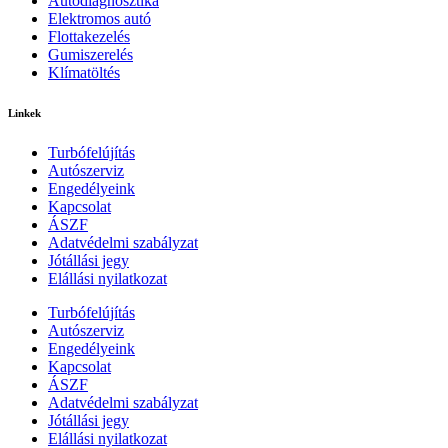
Autódiagnosztika
Elektromos autó
Flottakezelés
Gumiszerelés
Klímatöltés
Linkek
Turbófelújítás
Autószerviz
Engedélyeink
Kapcsolat
ÁSZF
Adatvédelmi szabályzat
Jótállási jegy
Elállási nyilatkozat
Turbófelújítás
Autószerviz
Engedélyeink
Kapcsolat
ÁSZF
Adatvédelmi szabályzat
Jótállási jegy
Elállási nyilatkozat