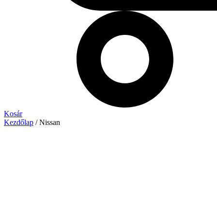
Kosár
Kezdőlap
/ Nissan