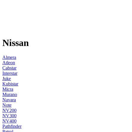
Nissan
Almera
Atleon
Cabstar
Interstar
Juke
Kubistar
Micra
Murano
Navara
Note
NV200
NV300
NV400
Pathfinder
Patrol