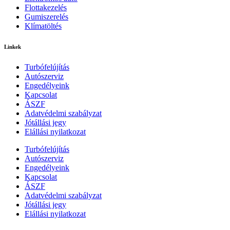
Flottakezelés
Gumiszerelés
Klímatöltés
Linkek
Turbófelújítás
Autószerviz
Engedélyeink
Kapcsolat
ÁSZF
Adatvédelmi szabályzat
Jótállási jegy
Elállási nyilatkozat
Turbófelújítás
Autószerviz
Engedélyeink
Kapcsolat
ÁSZF
Adatvédelmi szabályzat
Jótállási jegy
Elállási nyilatkozat