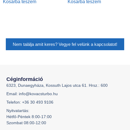
Kosárba teszem
Kosárba teszem
Nem találja amit keres? Vegye fel velünk a kapcsolatot!
Céginformáció
6323, Dunaegyháza, Kossuth Lajos utca 61. Hrsz.: 600
Email: info@kovacsturbo.hu
Telefon: +36 30 493 9106
Nyitvatartás:
Hétfő-Péntek 8:00-17:00
Szombat 08:00-12:00