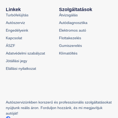
Linkek
Szolgáltatások
Turbófelújítás
Átvizsgálás
Autószerviz
Autódiagnosztika
Engedélyeink
Elektromos autó
Kapcsolat
Flottakezelés
ÁSZF
Gumiszerelés
Adatvédelmi szabályzat
Klímatöltés
Jótállási jegy
Elállási nyilatkozat
Autószervizünkben korszerű és professzionális szolgáltatásokat
nyújtunk reális áron. Forduljon hozzánk, és mi megjavítjuk
autóját!