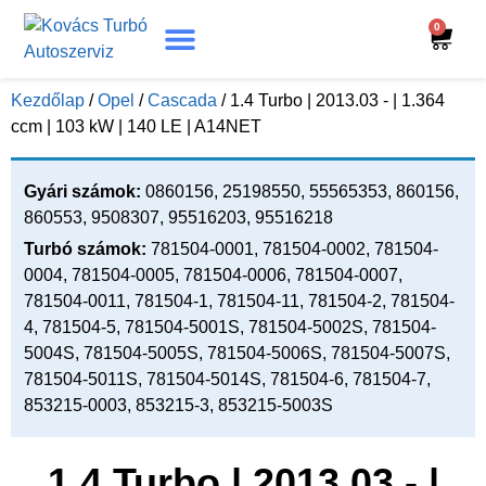
0
Turbó Beazonosítás
Turbó Felújítás
Beszerelési Útmutató
Kezdőlap
/
Opel
/
Cascada
/ 1.4 Turbo | 2013.03 - | 1.364
ccm | 103 kW | 140 LE | A14NET
Gyári számok:
0860156, 25198550, 55565353, 860156,
860553, 9508307, 95516203, 95516218
Turbó számok:
781504-0001, 781504-0002, 781504-
0004, 781504-0005, 781504-0006, 781504-0007,
781504-0011, 781504-1, 781504-11, 781504-2, 781504-
4, 781504-5, 781504-5001S, 781504-5002S, 781504-
5004S, 781504-5005S, 781504-5006S, 781504-5007S,
781504-5011S, 781504-5014S, 781504-6, 781504-7,
853215-0003, 853215-3, 853215-5003S
1.4 Turbo | 2013.03 - |