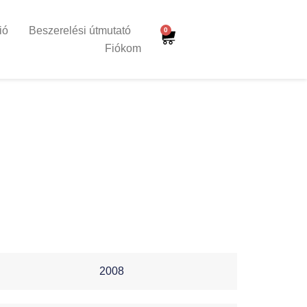
ió
Beszerelési útmutató
0
Fiókom
2008