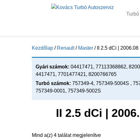
Turbó
Kezdőlap
/
Renault
/
Master
/ II 2.5 dCi | 2006.0
Gyári számok:
04417471, 77113368862, 8200
4417471, 7701477421, 8200766765
Turbó számok:
757349-4, 757349-5004S , 75
757349-0001, 757349-5002S
II 2.5 dCi | 200
Mind a(z) 4 találat megjelenítve