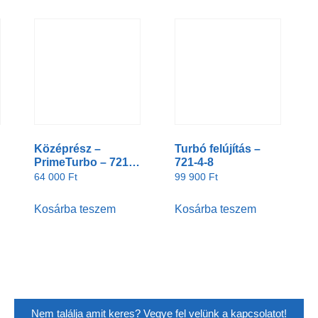
Középrész –
Turbó felújítás –
PrimeTurbo – 721-2-
721-4-8
5
64 000
Ft
99 900
Ft
Kosárba teszem
Kosárba teszem
Nem találja amit keres? Vegye fel velünk a kapcsolatot!