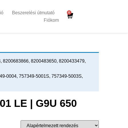
ió
Beszerelési útmutató
0
Fiókom
, 8200683866, 8200483650, 8200433479,
349-0004, 757349-5001S, 757349-5003S,
 101 LE | G9U 650