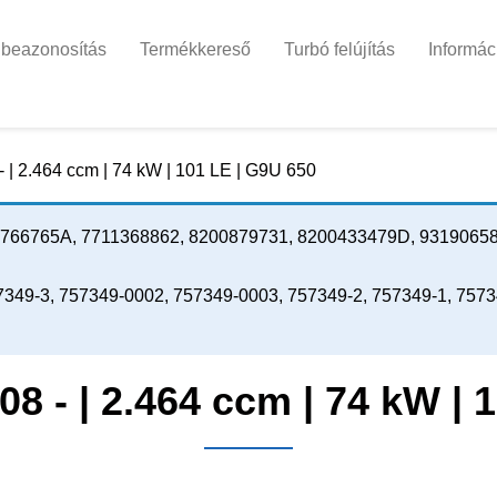
 beazonosítás
Termékkereső
Turbó felújítás
Informác
8 - | 2.464 ccm | 74 kW | 101 LE | G9U 650
766765A, 7711368862, 8200879731, 8200433479D, 93190658
7349-3, 757349-0002, 757349-0003, 757349-2, 757349-1, 757
6.08 - | 2.464 ccm | 74 kW |