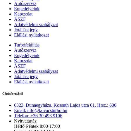
Autószerviz
Engedélyeink
Kapcsolat
ÁSZF
Adatvédelmi szabályzat
Jótállási jegy
Elállási nyilatkozat
Turbófelújítás
Autószerviz
Engedélyeink
Kapcsolat
ÁSZF
Adatvédelmi szabályzat
Jótállási jegy
Elállási nyilatkozat
Céginformáció
6323, Dunaegyháza, Kossuth Lajos utca 61. Hrsz.: 600
Email: info@kovacsturbo.hu
Telefon: +36 30 493 9106
Nyitvatartás:
Hétfő-Péntek 8:00-17:00