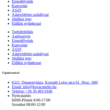
Engedélyeink
Kapcsolat
ÁSZF
Adatvédelmi szabályzat
Jótállási jegy
Elállási nyilatkozat
Turbófelújítás
Autószerviz
Engedélyeink
Kapcsolat
ÁSZF
Adatvédelmi szabályzat
Jótállási jegy
Elállási nyilatkozat
Céginformáció
6323, Dunaegyháza, Kossuth Lajos utca 61. Hrsz.: 600
Email: info@kovacsturbo.hu
Telefon: +36 30 493 9106
Nyitvatartás:
Hétfő-Péntek 8:00-17:00
Szombat 08:00-12:00