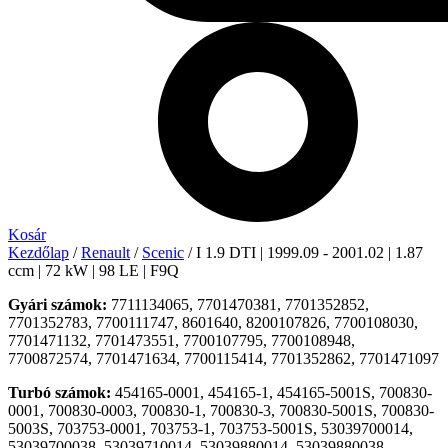
Kosár
Kezdőlap
/
Renault
/
Scenic
/ I 1.9 DTI | 1999.09 - 2001.02 | 1.87
ccm | 72 kW | 98 LE | F9Q
Gyári számok:
7711134065, 7701470381, 7701352852,
7701352783, 7700111747, 8601640, 8200107826, 7700108030,
7701471132, 7701473551, 7700107795, 7700108948,
7700872574, 7701471634, 7700115414, 7701352862, 7701471097
Turbó számok:
454165-0001, 454165-1, 454165-5001S, 700830-
0001, 700830-0003, 700830-1, 700830-3, 700830-5001S, 700830-
5003S, 703753-0001, 703753-1, 703753-5001S, 53039700014,
53039700038, 53039710014, 53039880014, 53039880038