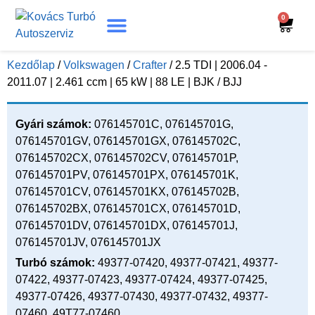
0
Turbó Beazonosítás
Turbó Felújítás
Beszerelési Útmutató
Kezdőlap
/
Volkswagen
/
Crafter
/ 2.5 TDI | 2006.04 -
2011.07 | 2.461 ccm | 65 kW | 88 LE | BJK / BJJ
Gyári számok:
076145701C, 076145701G,
076145701GV, 076145701GX, 076145702C,
076145702CX, 076145702CV, 076145701P,
076145701PV, 076145701PX, 076145701K,
076145701CV, 076145701KX, 076145702B,
076145702BX, 076145701CX, 076145701D,
076145701DV, 076145701DX, 076145701J,
076145701JV, 076145701JX
Turbó számok:
49377-07420, 49377-07421, 49377-
07422, 49377-07423, 49377-07424, 49377-07425,
49377-07426, 49377-07430, 49377-07432, 49377-
07460, 49T77-07460