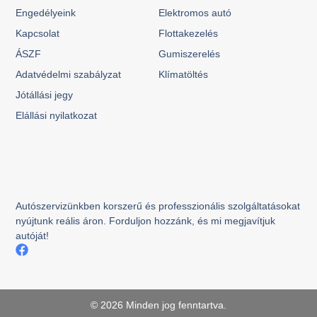
Engedélyeink
Elektromos autó
Kapcsolat
Flottakezelés
ÁSZF
Gumiszerelés
Adatvédelmi szabályzat
Klímatöltés
Jótállási jegy
Elállási nyilatkozat
Autószervizünkben korszerű és professzionális szolgáltatásokat
nyújtunk reális áron. Forduljon hozzánk, és mi megjavítjuk
autóját!
© 2026 Minden jog fenntartva.