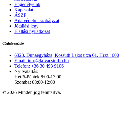
Engedélyeink
Kapcsolat
ÁSZF
Adatvédelmi szabályzat
Jótállási jegy
Elállási nyilatkozat
Céginformáció
6323, Dunaegyháza, Kossuth Lajos utca 61. Hrsz.: 600
Email: info@kovacsturbo.hu
Telefon: +36 30 493 9106
Nyitvatartás:
Hétfő-Péntek 8:00-17:00
Szombat 08:00-12:00
© 2026 Minden jog fenntartva.