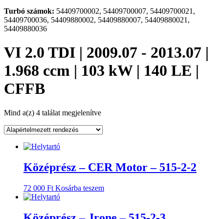
Turbó számok:
54409700002, 54409700007, 54409700021,
54409700036, 54409880002, 54409880007, 54409880021,
54409880036
VI 2.0 TDI | 2009.07 - 2013.07 |
1.968 ccm | 103 kW | 140 LE |
CFFB
Mind a(z) 4 találat megjelenítve
Középrész – CER Motor – 515-2-2
72 000
Ft
Kosárba teszem
Középrész – Jrone – 515-2-3