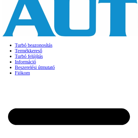
Turbó beazonosítás
Termékkereső
Turbó felújítás
Információ
Beszerelési útmutató
Fiókom