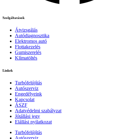
Szolgáltatások
Átvizsgálás
Autódiagnosztika
Elektromos autó
Flottakezelés
Gumiszerelés
Klímatöltés
Linkek
Turbófelújítás
Autószerviz
Engedélyeink
Kapcsolat
ÁSZF
Adatvédelmi szabályzat
Jótállási jegy
Elállási nyilatkozat
Turbófelújítás
Autószerviz