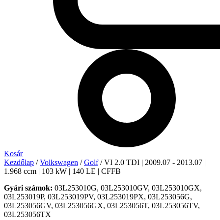
Kosár
Kezdőlap
/
Volkswagen
/
Golf
/ VI 2.0 TDI | 2009.07 - 2013.07 |
1.968 ccm | 103 kW | 140 LE | CFFB
Gyári számok:
03L253010G, 03L253010GV, 03L253010GX,
03L253019P, 03L253019PV, 03L253019PX, 03L253056G,
03L253056GV, 03L253056GX, 03L253056T, 03L253056TV,
03L253056TX