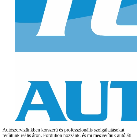
Autószervizünkben korszerű és professzionális szolgáltatásokat
nyújtunk reális áron. Forduljon hozzánk, és mi megjavítjuk autóját!