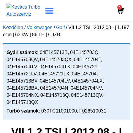
0
Turbó Beazonosítás
Turbó Felújítás
Beszerelési Útmutató
Kezdőlap
/
Volkswagen
/
Golf
/ VII 1.2 TSI | 2012.08 - | 1.197
ccm | 63 kW | 86 LE | CJZB
Gyári számok:
04E145713B, 04E145703Q,
04E145703QV, 04E145703QX, 04E145704T,
04E145704TV, 04E145704TX, 04E145721L,
04E145721LV, 04E145721LX, 04E145704L,
04E145713BV, 04E145704LV, 04E145704LX,
04E145713BX, 04E145704N, 04E145704NV,
04E145704NX, 04E145713Q, 04E145713QV,
04E145713QX
Turbó számok:
030TC11001000, F026510031
VII 1.2 TSI | 2012.08 - |