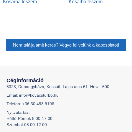
Kosárba teszem
Kosárba teszem
Nem találja amit keres? Vegye fel velünk a kapcsolatot!
Céginformáció
6323, Dunaegyháza, Kossuth Lajos utca 61. Hrsz.: 600
Email: info@kovacsturbo.hu
Telefon: +36 30 493 9106
Nyitvatartás:
Hétfő-Péntek 8:00-17:00
Szombat 08:00-12:00