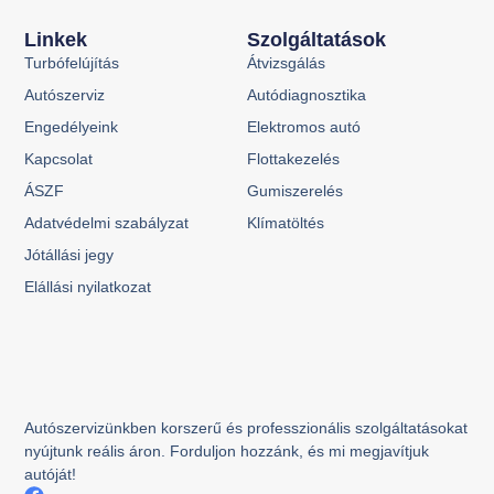
Linkek
Szolgáltatások
Turbófelújítás
Átvizsgálás
Autószerviz
Autódiagnosztika
Engedélyeink
Elektromos autó
Kapcsolat
Flottakezelés
ÁSZF
Gumiszerelés
Adatvédelmi szabályzat
Klímatöltés
Jótállási jegy
Elállási nyilatkozat
Autószervizünkben korszerű és professzionális szolgáltatásokat
nyújtunk reális áron. Forduljon hozzánk, és mi megjavítjuk
autóját!