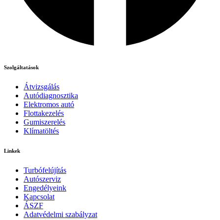
Szolgáltatások
Átvizsgálás
Autódiagnosztika
Elektromos autó
Flottakezelés
Gumiszerelés
Klímatöltés
Linkek
Turbófelújítás
Autószerviz
Engedélyeink
Kapcsolat
ÁSZF
Adatvédelmi szabályzat