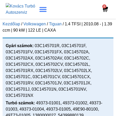
0
Turbó Beazonosítás
Turbó Felújítás
Beszerelési Útmutató
Kezdőlap
/
Volkswagen
/
Tiguan
/ 1.4 TFSI | 2010.08 - | 1.39
ccm | 90 kW | 122 LE | CAXA
Gyári számok:
03C145701R, 03C145701F,
03C145701FV, 03C145701FX, 03C145702A,
03C145702AX, 03C145702AV, 03C145702C,
03C145702CX, 03C145702CV, 03C145702L,
03C145701RX, 03C145702LV, 03C145702LX,
03C145701C, 03C145701CV, 03C145701CX,
03C145701RV, 03C145701JV, 03C145701JX,
03C145701J, 03C145701N, 03C145701NV,
03C145701NX
Turbó számok:
49373-01001, 49373-01002, 49373-
01003, 49373-01004, 49373-01005, 49E90-80100,
49T73-01005, 1380000027, 54399880139