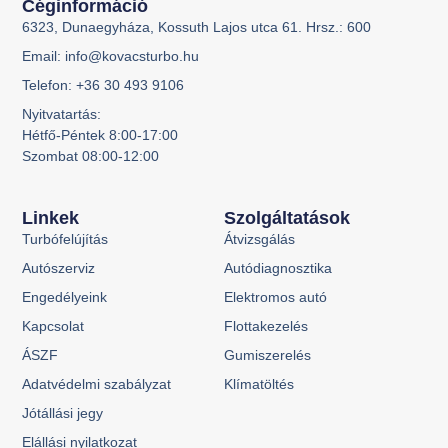
Céginformáció
6323, Dunaegyháza, Kossuth Lajos utca 61. Hrsz.: 600
Email: info@kovacsturbo.hu
Telefon: +36 30 493 9106
Nyitvatartás:
Hétfő-Péntek 8:00-17:00
Szombat 08:00-12:00
Linkek
Szolgáltatások
Turbófelújítás
Átvizsgálás
Autószerviz
Autódiagnosztika
Engedélyeink
Elektromos autó
Kapcsolat
Flottakezelés
ÁSZF
Gumiszerelés
Adatvédelmi szabályzat
Klímatöltés
Jótállási jegy
Elállási nyilatkozat