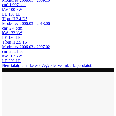
Modell év
2008.01 - 2009.10
cm³
1.997 ccm
kW
100 kW
LE
136 LE
Típus
II 2.4 D5
Modell év
2006.03 - 2013.06
cm³
2.4 ccm
kW
132 kW
LE
180 LE
Típus
II 2.5 T5
Modell év
2006.03 - 2007.02
cm³
2.521 ccm
kW
162 kW
LE
220 LE
Nem találja amit keres? Vegye fel velünk a kapcsolatot!