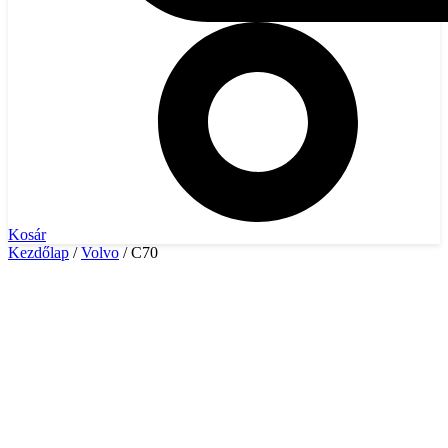
Kosár
Kezdőlap
/
Volvo
/ C70