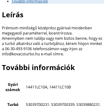
További információk
-
359-
Leírás
2-
2
mennyiség
Prémium minőségű középrész gyárival mindenben
megegyező paraméterrel, kicentrírozva.
Amennyiben nem találja vagy nem biztos benne, hogy ez
a turbó alkatrész való a turbójához, kérem hívjon minket
a 06-30-493-9106 telefonszámon vagy írjon az
info@kovacsturbo.hu e-mail címre.
További információk
Gyári
14411LC10A, 14411LC10B
számok
Turbó
53039700231, 53039700339, 53039880231,