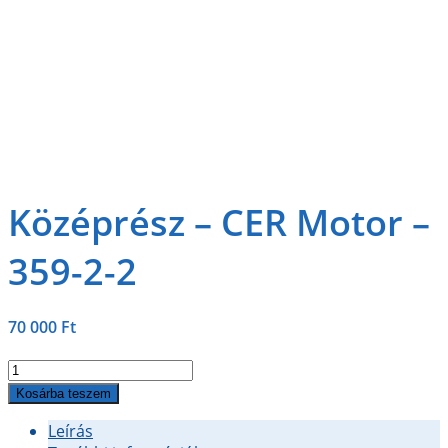
Középrész – CER Motor –
359-2-2
70 000
Ft
Középrész
-
Kosárba teszem
CER
Leírás
Motor