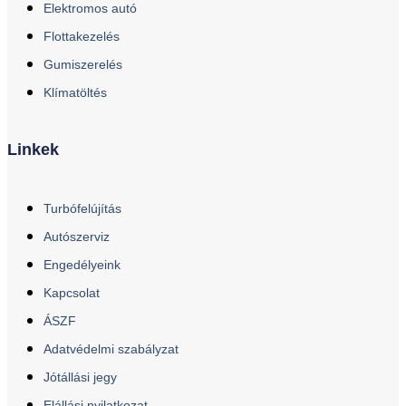
Elektromos autó
Flottakezelés
Gumiszerelés
Klímatöltés
Linkek
Turbófelújítás
Autószerviz
Engedélyeink
Kapcsolat
ÁSZF
Adatvédelmi szabályzat
Jótállási jegy
Elállási nyilatkozat