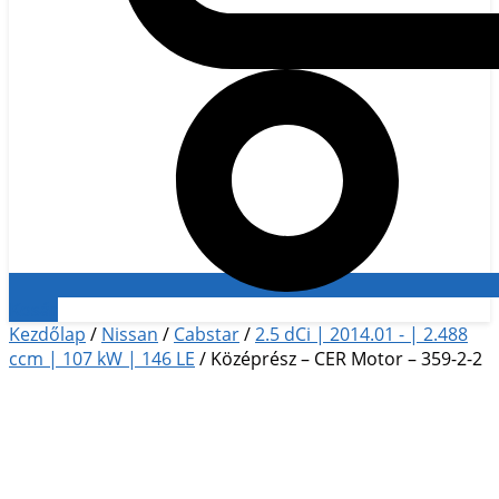
Kosár
Kezdőlap
/
Nissan
/
Cabstar
/
2.5 dCi | 2014.01 - | 2.488
ccm | 107 kW | 146 LE
/ Középrész – CER Motor – 359-2-2