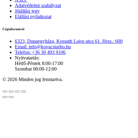
Adatvédelmi szabályzat
Jótállási jegy
Elállási nyilatkozat
Céginformáció
6323, Dunaegyháza, Kossuth Lajos utca 61. Hrsz.: 600
Email: info@kovacsturbo.hu
Telefon: +36 30 493 9106
Nyitvatartás:
Hétfő-Péntek 8:00-17:00
Szombat 08:00-12:00
© 2026 Minden jog fenntartva.