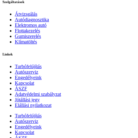
Szolgáltatások
Átvizsgálás
Autódiagnosztika
Elektromos autó
Flottakezelés
Gumiszerelés
Klímatöltés
Linkek
Turbófelújítás
Autószerviz
Engedélyeink
Kapcsolat
ÁSZF
Adatvédelmi szabályzat
Jótállási jegy
Elállási nyilatkozat
Turbófelújítás
Autószerviz
Engedélyeink
Kapcsolat
ÁSZF