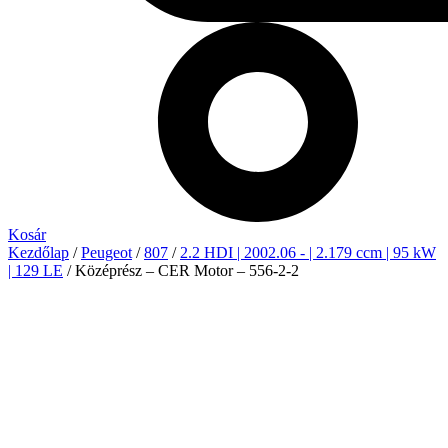
Kosár
Kezdőlap
/
Peugeot
/
807
/
2.2 HDI | 2002.06 - | 2.179 ccm | 95 kW
| 129 LE
/ Középrész – CER Motor – 556-2-2