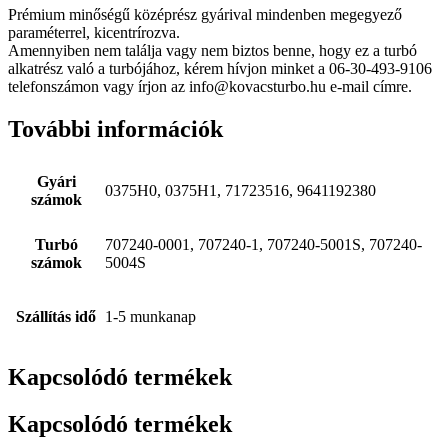
Prémium minőségű középrész gyárival mindenben megegyező
paraméterrel, kicentrírozva.
Amennyiben nem találja vagy nem biztos benne, hogy ez a turbó
alkatrész való a turbójához, kérem hívjon minket a 06-30-493-9106
telefonszámon vagy írjon az info@kovacsturbo.hu e-mail címre.
További információk
Gyári
0375H0, 0375H1, 71723516, 9641192380
számok
Turbó
707240-0001, 707240-1, 707240-5001S, 707240-
számok
5004S
Szállítás idő
1-5 munkanap
Kapcsolódó termékek
Kapcsolódó termékek