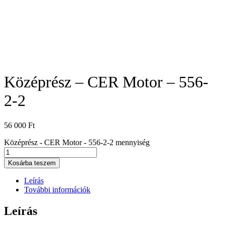
Középrész – CER Motor – 556-
2-2
56 000
Ft
Középrész - CER Motor - 556-2-2 mennyiség
Kosárba teszem
Leírás
További információk
Leírás