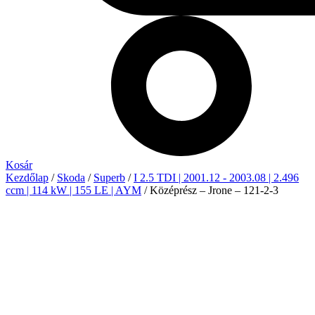
Kosár
Kezdőlap
/
Skoda
/
Superb
/
I 2.5 TDI | 2001.12 - 2003.08 | 2.496
ccm | 114 kW | 155 LE | AYM
/ Középrész – Jrone – 121-2-3