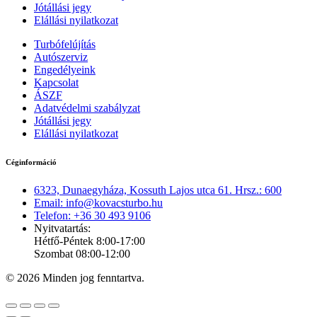
Jótállási jegy
Elállási nyilatkozat
Turbófelújítás
Autószerviz
Engedélyeink
Kapcsolat
ÁSZF
Adatvédelmi szabályzat
Jótállási jegy
Elállási nyilatkozat
Céginformáció
6323, Dunaegyháza, Kossuth Lajos utca 61. Hrsz.: 600
Email: info@kovacsturbo.hu
Telefon: +36 30 493 9106
Nyitvatartás:
Hétfő-Péntek 8:00-17:00
Szombat 08:00-12:00
© 2026 Minden jog fenntartva.