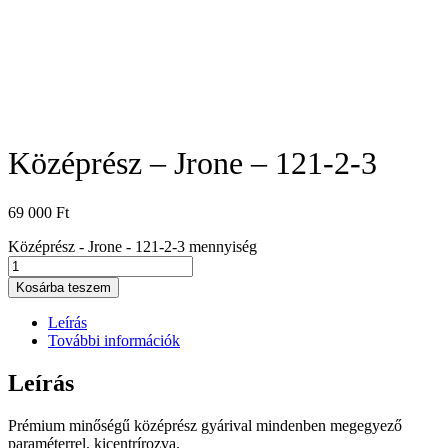
Középrész – Jrone – 121-2-3
69 000
Ft
Középrész - Jrone - 121-2-3 mennyiség
Kosárba teszem
Leírás
További információk
Leírás
Prémium minőségű középrész gyárival mindenben megegyező
paraméterrel, kicentrírozva.