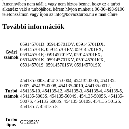
Amennyiben nem találja vagy nem biztos benne, hogy ez a turbó
alkatrész való a turbójához, kérem hívjon minket a 06-30-493-9106
telefonszámon vagy írjon az info@kovacsturbo.hu e-mail címre.
További információk
059145701D, 059145701DV, 059145701DX,
059145701E, 059145701EV, 059145701EX,
Gyári
059145701F, 059145701FV, 059145701FX,
számok
059145701K, 059145701KV, 059145701KX,
059145701S, 059145701SV, 059145701SX
454135-0003, 454135-0004, 454135-0005, 454135-
0007, 454135-0008, 454135-0010, 454135-0012,
Turbó
454135-10, 454135-12, 454135-3, 454135-4, 454135-5,
számok
454135-5003S, 454135-5004S, 454135-5005S, 454135-
5007S, 454135-5008S, 454135-5010S, 454135-5012S,
454135-7, 454135-8
Turbó
GT2052V
típus