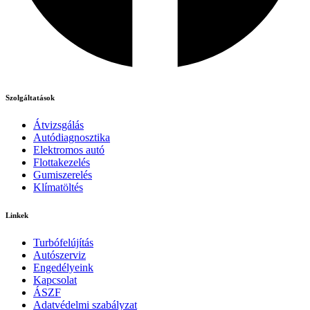
Szolgáltatások
Átvizsgálás
Autódiagnosztika
Elektromos autó
Flottakezelés
Gumiszerelés
Klímatöltés
Linkek
Turbófelújítás
Autószerviz
Engedélyeink
Kapcsolat
ÁSZF
Adatvédelmi szabályzat