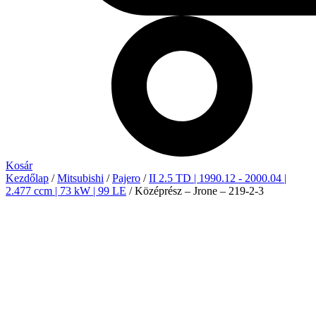
Kosár
Kezdőlap
/
Mitsubishi
/
Pajero
/
II 2.5 TD | 1990.12 - 2000.04 |
2.477 ccm | 73 kW | 99 LE
/ Középrész – Jrone – 219-2-3