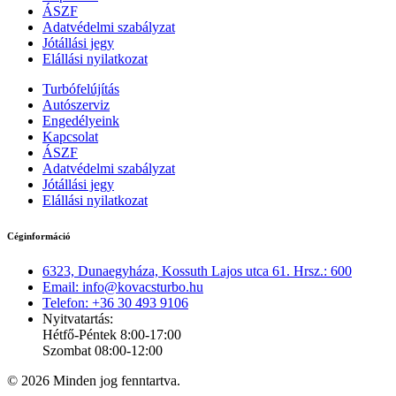
ÁSZF
Adatvédelmi szabályzat
Jótállási jegy
Elállási nyilatkozat
Turbófelújítás
Autószerviz
Engedélyeink
Kapcsolat
ÁSZF
Adatvédelmi szabályzat
Jótállási jegy
Elállási nyilatkozat
Céginformáció
6323, Dunaegyháza, Kossuth Lajos utca 61. Hrsz.: 600
Email: info@kovacsturbo.hu
Telefon: +36 30 493 9106
Nyitvatartás:
Hétfő-Péntek 8:00-17:00
Szombat 08:00-12:00
© 2026 Minden jog fenntartva.