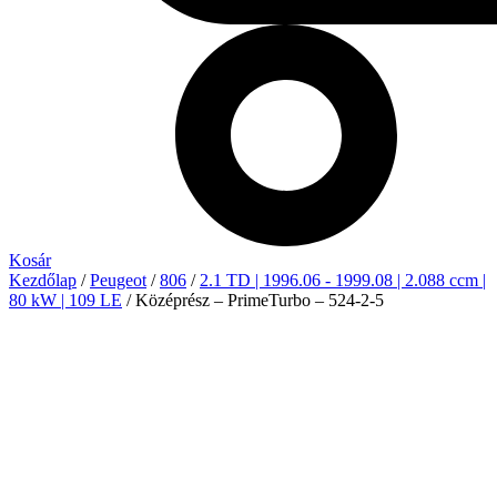
Kosár
Kezdőlap
/
Peugeot
/
806
/
2.1 TD | 1996.06 - 1999.08 | 2.088 ccm |
80 kW | 109 LE
/ Középrész – PrimeTurbo – 524-2-5