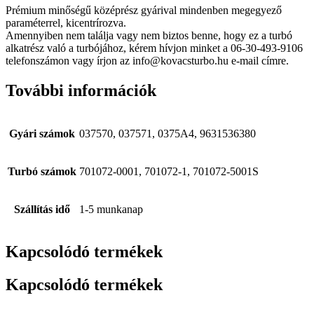
Prémium minőségű középrész gyárival mindenben megegyező
paraméterrel, kicentrírozva.
Amennyiben nem találja vagy nem biztos benne, hogy ez a turbó
alkatrész való a turbójához, kérem hívjon minket a 06-30-493-9106
telefonszámon vagy írjon az info@kovacsturbo.hu e-mail címre.
További információk
Gyári számok
037570, 037571, 0375A4, 9631536380
Turbó számok
701072-0001, 701072-1, 701072-5001S
Szállítás idő
1-5 munkanap
Kapcsolódó termékek
Kapcsolódó termékek