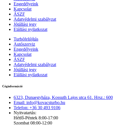
Engedélyeink
Kapcsolat
ÁSZF
Adatvédelmi szabályzat
Jótállási jegy
Elállási nyilatkozat
Turbófelújítás
Autószerviz
Engedélyeink
Kapcsolat
ÁSZF
Adatvédelmi szabályzat
Jótállási jegy
Elállási nyilatkozat
Céginformáció
6323, Dunaegyháza, Kossuth Lajos utca 61. Hrsz.: 600
Email: info@kovacsturbo.hu
Telefon: +36 30 493 9106
Nyitvatartás:
Hétfő-Péntek 8:00-17:00
Szombat 08:00-12:00