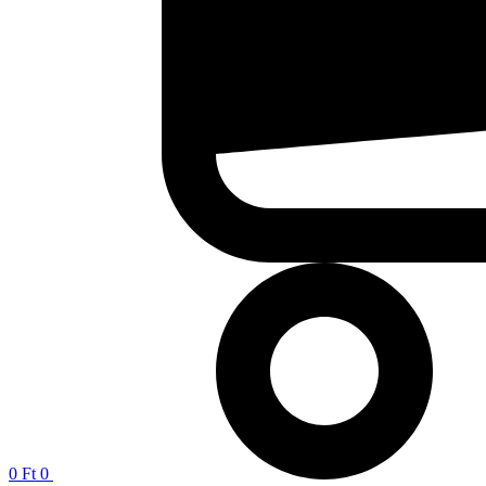
0
Ft
0