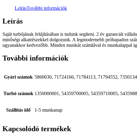
Leírás
További információk
Leírás
Saját turbójának felújításában is tudunk segíteni. 2 év garanciát váll
minőségi alkatrészekkel dolgozunk. A legmodernebb próbapadon számítóg
ugyanakkor kedvezőbb. Minden munkát számlával és munkalappal igazolu
További információk
Gyári számok
5860030, 71724166, 71784113, 71794552, 7350134
Turbó számok
1350000001, 54359700005, 54359710005, 543598
Szállítás idő
1-5 munkanap
Kapcsolódó termékek