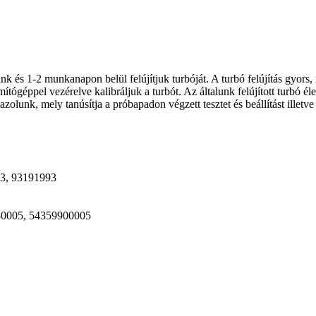
alunk és 1-2 munkanapon belül felújítjuk turbóját. A turbó felújítás gyo
éppel vezérelve kalibráljuk a turbót. Az általunk felújított turbó éle
nk, mely tanúsítja a próbapadon végzett tesztet és beállítást illetve
3, 93191993
80005, 54359900005