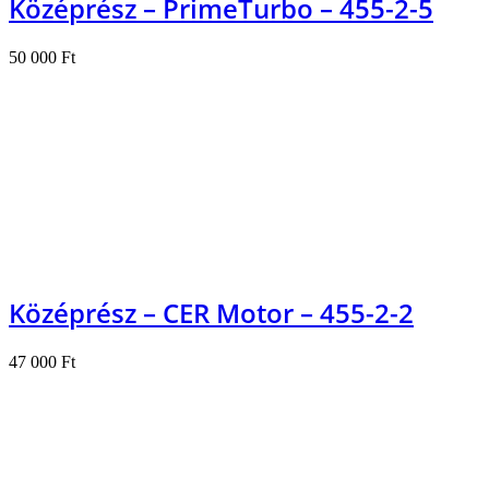
Középrész – PrimeTurbo – 455-2-5
50 000
Ft
Kosárba teszem
Középrész – CER Motor – 455-2-2
47 000
Ft
Kosárba teszem