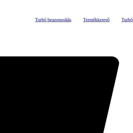
Turbó beazonosítás
Termékkereső
Turbó 