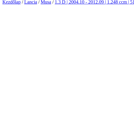
Kezdőlap
/
Lancia
/
Musa
/
1.3 D | 2004.10 - 2012.09 | 1.248 ccm | 