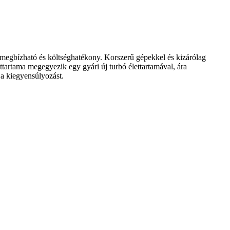
rs, megbízható és költséghatékony. Korszerű gépekkel és kizárólag
ttartama megegyezik egy gyári új turbó élettartamával, ára
 a kiegyensúlyozást.