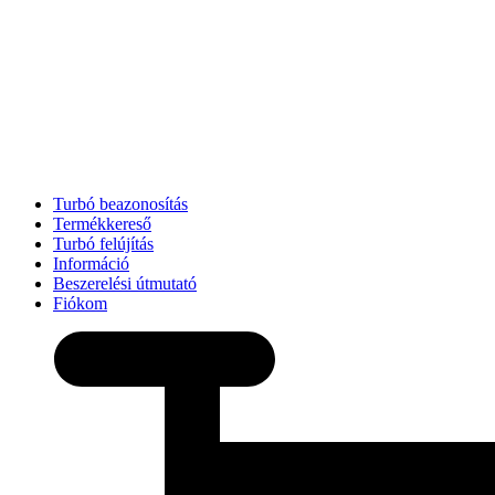
Turbó beazonosítás
Termékkereső
Turbó felújítás
Információ
Beszerelési útmutató
Fiókom