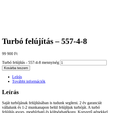
Turbó felújítás – 557-4-8
99 900
Ft
Turbó felújítás - 557-4-8 mennyiség
Kosárba teszem
Leírás
További információk
Leírás
Saját turbójának felújításában is tudunk segíteni. 2 év garanciát
vállalunk és 1-2 munkanapon belül felújítjuk turbóját. A turbó
felújítás gyors, megbízható és költséghatékony. Korszerű gépekkel