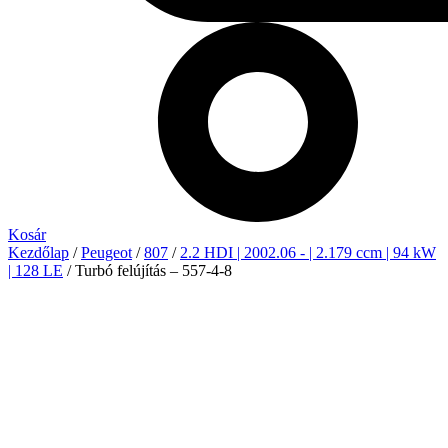
Kosár
Kezdőlap
/
Peugeot
/
807
/
2.2 HDI | 2002.06 - | 2.179 ccm | 94 kW
| 128 LE
/ Turbó felújítás – 557-4-8