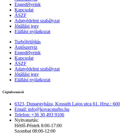
Engedélyeink
Kapcsolat
ÁSZF
Adatvédelmi szabályzat
Jótállási jegy
Elállási nyilatkozat
Turbófelújítás
Autószerviz
Engedélyeink
Kapcsolat
ÁSZF
Adatvédelmi szabályzat
Jótállási jegy
Elállási nyilatkozat
Céginformáció
6323, Dunaegyháza, Kossuth Lajos utca 61. Hrsz.: 600
Email: info@kovacsturbo.hu
Telefon: +36 30 493 9106
Nyitvatartás:
Hétfő-Péntek 8:00-17:00
Szombat 08:00-12:00