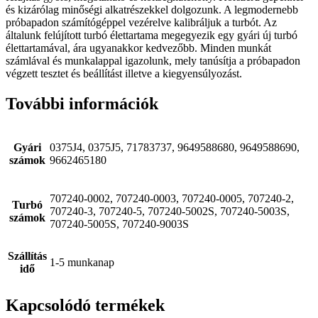
és kizárólag minőségi alkatrészekkel dolgozunk. A legmodernebb
próbapadon számítógéppel vezérelve kalibráljuk a turbót. Az
általunk felújított turbó élettartama megegyezik egy gyári új turbó
élettartamával, ára ugyanakkor kedvezőbb. Minden munkát
számlával és munkalappal igazolunk, mely tanúsítja a próbapadon
végzett tesztet és beállítást illetve a kiegyensúlyozást.
További információk
Gyári
0375J4, 0375J5, 71783737, 9649588680, 9649588690,
számok
9662465180
707240-0002, 707240-0003, 707240-0005, 707240-2,
Turbó
707240-3, 707240-5, 707240-5002S, 707240-5003S,
számok
707240-5005S, 707240-9003S
Szállítás
1-5 munkanap
idő
Kapcsolódó termékek