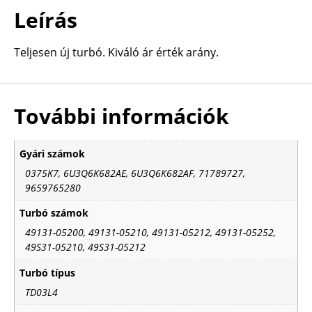
Leírás
Teljesen új turbó. Kiváló ár érték arány.
További információk
Gyári számok
0375K7, 6U3Q6K682AE, 6U3Q6K682AF, 71789727,
9659765280
Turbó számok
49131-05200, 49131-05210, 49131-05212, 49131-05252,
49S31-05210, 49S31-05212
Turbó típus
TD03L4