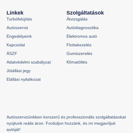
Linkek
Szolgáltatások
Turbófelújítás
Átvizsgálás
Autószerviz
Autódiagnosztika
Engedélyeink
Elektromos autó
Kapcsolat
Flottakezelés
ÁSZF
Gumiszerelés
Adatvédelmi szabályzat
Klímatöltés
Jótállási jegy
Elállási nyilatkozat
Autószervizünkben korszerű és professzionális szolgáltatásokat
nyújtunk reális áron. Forduljon hozzánk, és mi megjavítjuk
autóját!