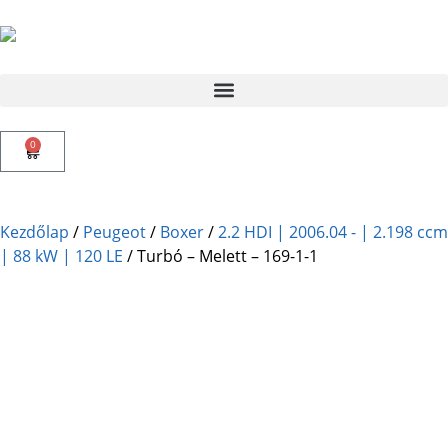
0
Kezdőlap
/
Peugeot
/
Boxer
/
2.2 HDI | 2006.04 - | 2.198 ccm
| 88 kW | 120 LE
/ Turbó – Melett – 169-1-1