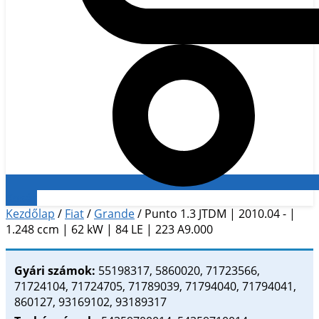
Kosár
Kezdőlap
/
Fiat
/
Grande
/ Punto 1.3 JTDM | 2010.04 - |
1.248 ccm | 62 kW | 84 LE | 223 A9.000
Gyári számok:
55198317, 5860020, 71723566,
71724104, 71724705, 71789039, 71794040, 71794041,
860127, 93169102, 93189317