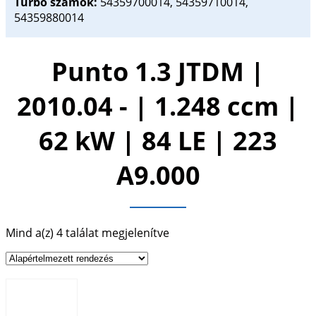
Turbó számok:
54359700014, 54359710014,
54359880014
Punto 1.3 JTDM |
2010.04 - | 1.248 ccm |
62 kW | 84 LE | 223
A9.000
Mind a(z) 4 találat megjelenítve