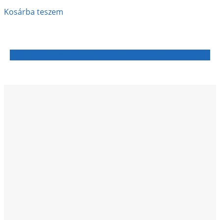
Kosárba teszem
Nem találja amit keres? Vegye fel velünk a kapcsolatot!