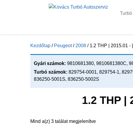
Turbó
Kezdőlap
/
Peugeot
/
2008
/ 1.2 THP | 2015.01 - 
Gyári számok:
9810681380, 9810681380C, 9
Turbó számok:
829754-0001, 829754-1, 8297
836250-5001S, 836250-5002S
1.2 THP | 
Mind a(z) 3 találat megjelenítve