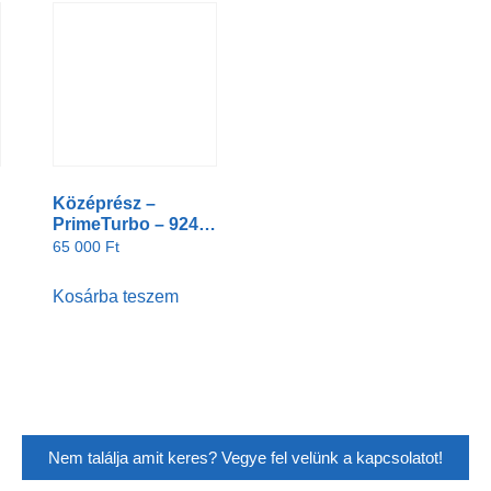
Középrész –
PrimeTurbo – 924-2-
5
65 000
Ft
Kosárba teszem
Nem találja amit keres? Vegye fel velünk a kapcsolatot!