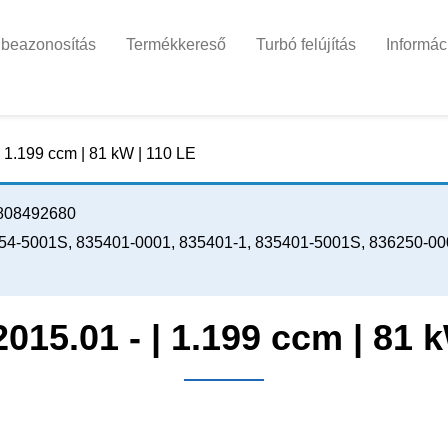
 beazonosítás
Termékkereső
Turbó felújítás
Informác
| 1.199 ccm | 81 kW | 110 LE
808492680
54-5001S, 835401-0001, 835401-1, 835401-5001S, 836250-000
2015.01 - | 1.199 ccm | 81 