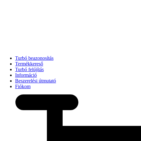
Turbó beazonosítás
Termékkereső
Turbó felújítás
Információ
Beszerelési útmutató
Fiókom